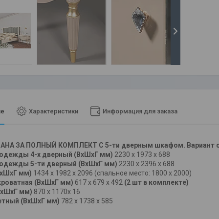
ие
Характеристики
Информация для заказа
АНА ЗА ПОЛНЫЙ КОМПЛЕКТ С 5-ти дверным шкафом. Вариант с 
одежды 4-х дверный (ВхШхГ мм)
2230 х 1973 х 688
одежды 5-ти дверный (ВхШхГ мм)
2230 х 2396 х 688
ВхШхГ мм)
1434 х 1982 х 2096 (спальное место: 1800 x 2000)
кроватная (ВхШхГ мм)
617 х 679 х 492
(2 шт в комплекте)
ВхШхГ мм)
870 х 1170х 16
етный (ВхШхГ мм)
782 х 1738 х 585