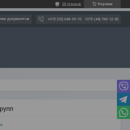
58 отзывов
Корзина
чие документов
+375 (33) 646-39-10
+375 (44) 760-12-42
Групп
ии