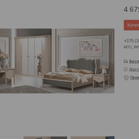
4 67
Купи
+375 (3
МТС, Wh
Бесп
Дост
Прои