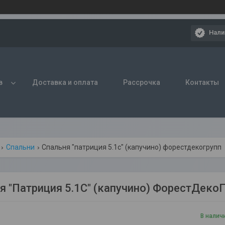
Нали
в
Доставка и оплата
Рассрочка
Контакты
Спальни
Спальня "патриция 5.1с" (капучино) форестдекогрупп
я "Патриция 5.1С" (капучино) ФорестДеко
В налич