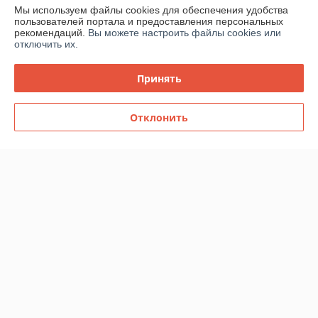
Мы используем файлы cookies для обеспечения удобства
пользователей портала и предоставления персональных
Доставка и оплата
рекомендаций.
Вы можете настроить файлы cookies или
отключить их.
График работы
Принять
Полная версия сайта
Отклонить
Политика обработки cookies
Сайт создан на платформе Deal.by
Информация для покупателя
Индивидуальный предприниматель:
ИП Ровдо Вадим Юрьевич
Минская обл, Мядельский р-н, кп. Нарочь Ленинская 17-13
Регистрационный номер ЕГР: 691414256