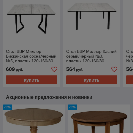
Стол ВВР Миллер
Стол ВВР Миллер Каспий
Ст
Бискайская сосна/черный
серый/черный №3,
чер
№5, пластик 120-160/80
пластик 120-160/80
№3,
609
564
56
руб.
руб.
Купить
Купить
Акционные предложения и новинки
-5%
-5%