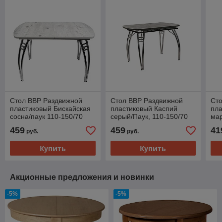
Стол ВВР Раздвижной
Стол ВВР Раздвижной
Ст
пластиковый Бискайская
пластиковый Каспий
пл
сосна/паук 110-150/70
серый/Паук, 110-150/70
ма
бел
459
459
41
руб.
руб.
Купить
Купить
Акционные предложения и новинки
-5%
-5%