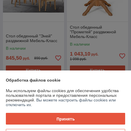
Стол обеденный
"Прометей" раздвижной
Стол обеденный "Эней"
Мебель-Класс
раздвижной Мебель-Класс
В наличии
В наличии
1 043,10
руб.
845,50
890 руб.
руб.
1 098 руб.
Купить
Купить
Обработка файлов cookie
-5%
-5%
Мы используем файлы cookies для обеспечения удобства
пользователей портала и предоставления персональных
рекомендаций.
Вы можете настроить файлы cookies или
отключить их.
Принять