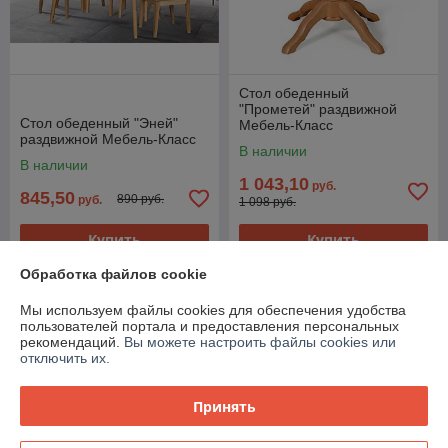
Стол обеденный
"Прометей" раздвижной
Стол обеденный "Эней"
Мебель-Класс
раздвижной Мебель-Класс
В наличии
В наличии
1 043,10
руб.
845,50
890 руб.
руб.
1 098 руб.
Купить
Купить
Обработка файлов cookie
-5%
-5%
Мы используем файлы cookies для обеспечения удобства
пользователей портала и предоставления персональных
рекомендаций.
Вы можете настроить файлы cookies или
отключить их.
Принять