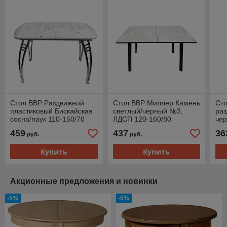
Стол ВВР Раздвижной
Стол ВВР Миллер Камень
Сто
пластиковый Бискайская
светлый/черный №3,
раз
сосна/паук 110-150/70
ЛДСП 120-160/80
чер
459
437
36
руб.
руб.
Купить
Купить
Акционные предложения и новинки
-5%
-5%