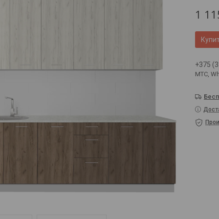
1 11
Купи
+375 (3
МТС, Wh
Бесп
Дост
Прои