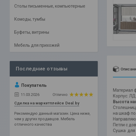
Столы письменные, компьютерные
Комоды, тумбы
Буфеты, витрины
Мебель для прихожей
Описан
Покупатель
Материал 
11.03.2026
Отлично
Корпус: Л
Высота на
Сделка на маркетплейсе Deal.by
Столешница
на шкаф по
Рекомендую данный магазин. Цена ниже,
чем у других продавцов. Мебель
Направляю
отличного качества
Петли с до
Сушка для 