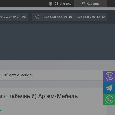
58 отзывов
Корзина
чие документов
+375 (33) 646-39-10
+375 (44) 760-12-42
ачный) артем-мебель
рафт табачный) Артем-Мебель
ии