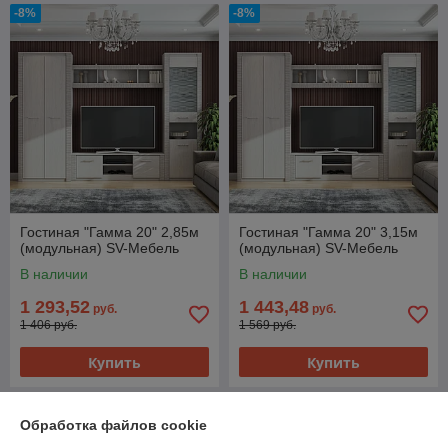
-8%
-8%
Гостиная "Гамма 20" 2,85м
Гостиная "Гамма 20" 3,15м
(модульная) SV-Мебель
(модульная) SV-Мебель
В наличии
В наличии
1 293,52
1 443,48
руб.
руб.
1 406 руб.
1 569 руб.
Купить
Купить
-8%
-8%
Обработка файлов cookie