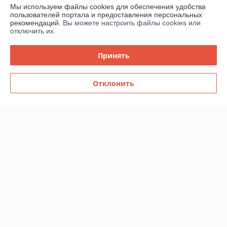
Мы используем файлы cookies для обеспечения удобства
пользователей портала и предоставления персональных
рекомендаций.
Вы можете настроить файлы cookies или
отключить их.
Принять
Отклонить
Гостиная "Гамма 20" 3,87м
Гостиная "Гамма 20" 4,17м
(модульная) SV-Мебель
(модульная) SV-Мебель
В наличии
В наличии
2 078,28
2 228,24
руб.
руб.
2 259 руб.
2 422 руб.
Купить
Купить
Показать ещё
О нас