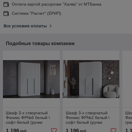
Оплата картой рассрочки "Халва" от МТБанка
Система "Расчет" (ЕРИП)
Все условия оплаты
Подобные товары компании
Шкаф 3-х створчатый
Шкаф 3-х створчатый
Шка
Феникс ФР№6 белый \
Феникс ФР№2 белый \
Фе
софт белый (ручки
софт белый (ручки
гра
черные)
черные)
че
1 196
1 196
1 
руб.
руб.