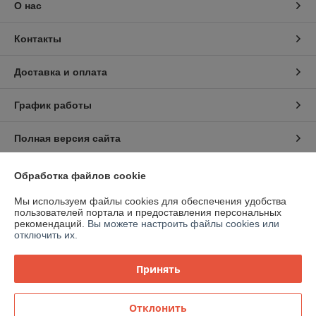
О нас
Контакты
Доставка и оплата
График работы
Полная версия сайта
Политика обработки cookies
Обработка файлов cookie
Мы используем файлы cookies для обеспечения удобства
Сайт создан на платформе Deal.by
пользователей портала и предоставления персональных
рекомендаций.
Вы можете настроить файлы cookies или
отключить их.
Принять
Информация для покупателя
Отклонить