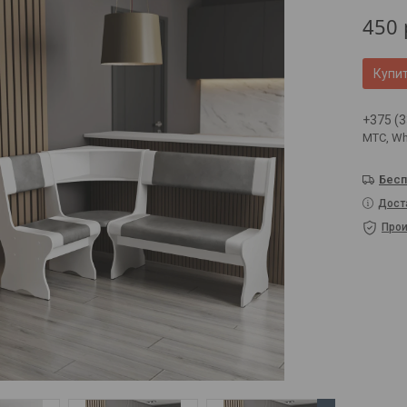
450
Купи
+375 (3
МТС, Wh
Бесп
Дост
Прои