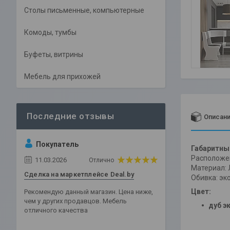
Столы письменные, компьютерные
Комоды, тумбы
Буфеты, витрины
Мебель для прихожей
Описан
Покупатель
Габаритны
Расположе
11.03.2026
Отлично
Материал:
Сделка на маркетплейсе Deal.by
Обивка: эк
Цвет:
Рекомендую данный магазин. Цена ниже,
чем у других продавцов. Мебель
дуб э
отличного качества