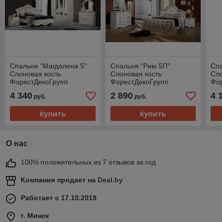
Спальня "Магдалена 5"
Спальня "Рим 5П"
Спа
Слоновая кость
Слоновая кость
Сло
ФорестДекоГрупп
ФорестДекоГрупп
Фо
4 340
2 890
4 
руб.
руб.
Купить
Купить
О нас
100% положительных из 7 отзывов за год
Компания продает на
Deal.by
Работает с 17.10.2019
г. Минск