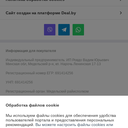
Сайт создан на платформе Deal.by
Информация для покупателя
Индивидуальный предприниматель:
ИП Ровдо Вадим Юрьевич
Минская обл, Мядельский р-н, кп. Нарочь Ленинская 17-13
Регистрационный номер ЕГР: 691414256
УНП: 691414256
Регистрационный орган: Мядельский райисполком
Дата регистрации компании: 08.10.2019
Обработка файлов cookie
Мы используем файлы cookies для обеспечения удобства
пользователей портала и предоставления персональных
рекомендаций.
Вы можете настроить файлы cookies или