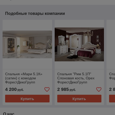
Подобные товары компании
Спальня «Мари 5.1К»
Спальня "Рим 5.1П"
Спа
(сатин) с комодом
Слоновая кость, Орех
Фо
ФорестДекоГрупп
ФорестДекоГрупп
4 200
2 985
2 
руб.
руб.
Купить
Купить
О нас