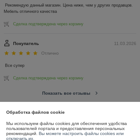
Рекомендую данный магазин. Цена ниже, чем у других продавцов. 
Мебель отличного качества
Сделка подтверждена через корзину
Покупатель
11.03.2026
Отлично
Все супер
Сделка подтверждена через корзину
Показать все отзывы
Обработка файлов cookie
О нас
Мы используем файлы cookies для обеспечения удобства
пользователей портала и предоставления персональных
Контакты
рекомендаций.
Вы можете настроить файлы cookies или
отключить их.