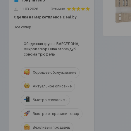
11.03.2026
Отлично
Сделка на маркетплейсе Deal.by
Все супер
Обеденная группа БАРСЕЛОНА,
микровелюр Duna Stone/дуб
сонома трюфель
Хорошее обслуживание
Актуальное описание
Быстро связались
Быстро отправили товар
Вежливый продавец