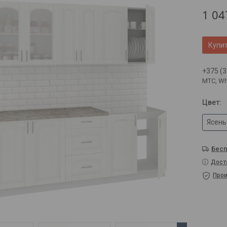
1 04
Купи
+375 (3
МТС, Wh
Цвет
:
Ясень
Бесп
Дост
Прои