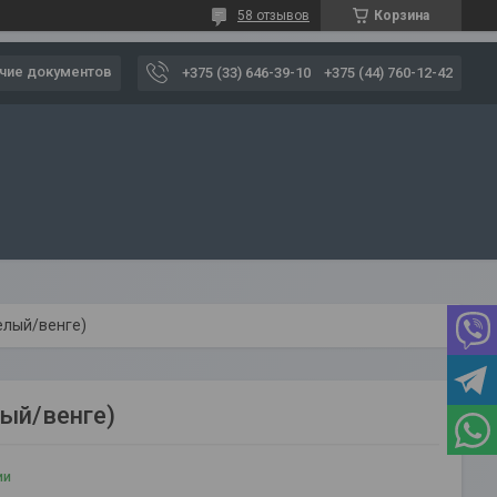
58 отзывов
Корзина
чие документов
+375 (33) 646-39-10
+375 (44) 760-12-42
елый/венге)
лый/венге)
ии