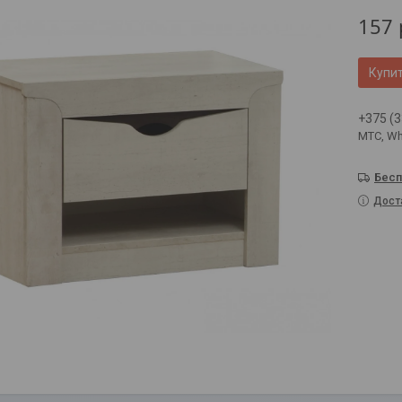
157
Купи
+375 (3
МТС, Wh
Бесп
Дост