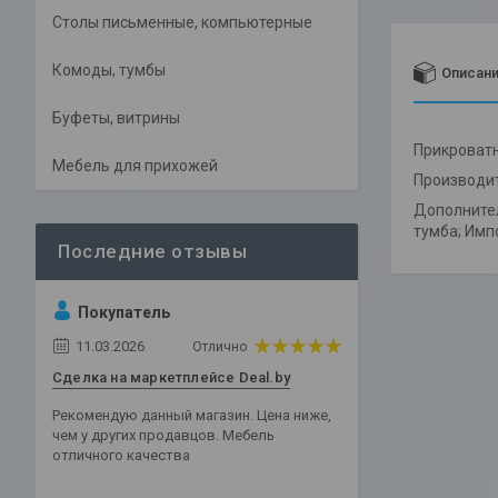
Столы письменные, компьютерные
Комоды, тумбы
Описан
Буфеты, витрины
Прикроватн
Мебель для прихожей
Производит
Дополнител
тумба; Импо
Покупатель
11.03.2026
Отлично
Сделка на маркетплейсе Deal.by
Рекомендую данный магазин. Цена ниже,
чем у других продавцов. Мебель
отличного качества