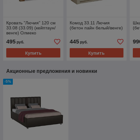
Кровать "Лючия" 120 см
Комод 33.11 Лючия
Шк
33.08 (33.09) (кейптаун/
(бетон пайн белый/венге)
(бе
венге) Олмеко
495
445
99
руб.
руб.
Купить
Купить
Акционные предложения и новинки
-5%