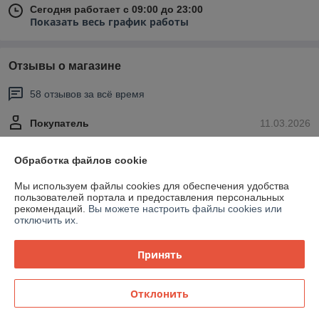
Сегодня работает с 09:00 до 23:00
Показать весь график работы
Отзывы о магазине
58 отзывов за всё время
Покупатель
11.03.2026
Отлично
Обработка файлов cookie
Рекомендую данный магазин. Цена ниже, чем у других продавцов. 
Мы используем файлы cookies для обеспечения удобства
Мебель отличного качества
пользователей портала и предоставления персональных
рекомендаций.
Вы можете настроить файлы cookies или
Сделка подтверждена через корзину
отключить их.
Принять
Покупатель
11.03.2026
Отлично
Отклонить
Все супер